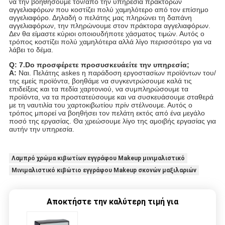
να την βοηθήσουμε τον/από την υπηρεσία πρακτόρων
αγγελιαφόρων που κοστίζει πολύ χαμηλότερο από τον επίσημο
αγγελιαφόρο. Δηλαδή ο πελάτης μας πληρώνει τη δαπάνη
αγγελιαφόρων, την πληρώνουμε στον πράκτορα αγγελιαφόρων.
Δεν θα είμαστε κύριοι οποιουδήποτε χάσματος τιμών. Αυτός ο
τρόπος κοστίζει πολύ χαμηλότερα αλλά λίγο περισσότερο για να
λάβει το δέμα.
Q: 7.Do προσφέρετε προσυσκευάείτε την υπηρεσία;
Α:
Ναι. Πελάτης askes η παράδοση εργοστασίων προϊόντων του/
της εμείς προϊόντα, βοηθάμε να συγκεντρώσουμε καλά τις
επιδείξεις και τα πεδία χαρτονιού, να συμπληρώσουμε τα
προϊόντα, να τα προστατεύσουμε και να συσκευάσουμε σταθερά
με τη ναυτιλία του χαρτοκιβωτίου πρίν στέλνουμε. Αυτός ο
τρόπος μπορεί να βοηθήσει τον πελάτη εκτός από ένα μεγάλο
ποσό της εργασίας. Θα χρεώσουμε λίγο της αμοιβής εργασίας για
αυτήν την υπηρεσία.
Λαμπρό χρώμα κιβωτίων εγγράφου Makeup μινιμαλιστικό
Μινιμαλιστικό κιβώτιο εγγράφου Makeup σκονών μαξιλαριών
Αποκτήστε την καλύτερη τιμή για