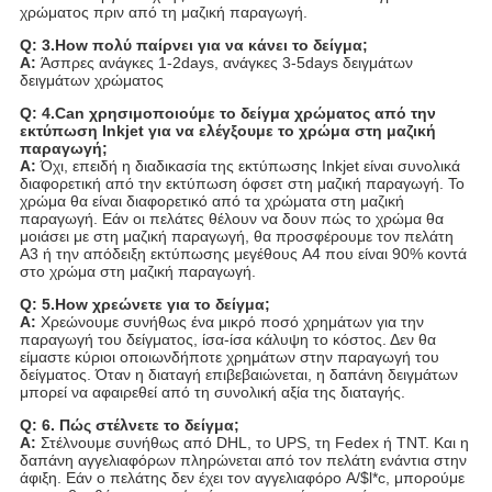
χρώματος πριν από τη μαζική παραγωγή.
Q: 3.How πολύ παίρνει για να κάνει το δείγμα;
Α:
Άσπρες ανάγκες 1-2days, ανάγκες 3-5days δειγμάτων
δειγμάτων χρώματος
Q: 4.Can χρησιμοποιούμε το δείγμα χρώματος από την
εκτύπωση Inkjet για να ελέγξουμε το χρώμα στη μαζική
παραγωγή;
Α:
Όχι, επειδή η διαδικασία της εκτύπωσης Inkjet είναι συνολικά
διαφορετική από την εκτύπωση όφσετ στη μαζική παραγωγή. Το
χρώμα θα είναι διαφορετικό από τα χρώματα στη μαζική
παραγωγή. Εάν οι πελάτες θέλουν να δουν πώς το χρώμα θα
μοιάσει με στη μαζική παραγωγή, θα προσφέρουμε τον πελάτη
A3 ή την απόδειξη εκτύπωσης μεγέθους A4 που είναι 90% κοντά
στο χρώμα στη μαζική παραγωγή.
Q: 5.How χρεώνετε για το δείγμα;
Α:
Χρεώνουμε συνήθως ένα μικρό ποσό χρημάτων για την
παραγωγή του δείγματος, ίσα-ίσα κάλυψη το κόστος. Δεν θα
είμαστε κύριοι οποιωνδήποτε χρημάτων στην παραγωγή του
δείγματος. Όταν η διαταγή επιβεβαιώνεται, η δαπάνη δειγμάτων
μπορεί να αφαιρεθεί από τη συνολική αξία της διαταγής.
Q: 6. Πώς στέλνετε το δείγμα;
Α:
Στέλνουμε συνήθως από DHL, το UPS, τη Fedex ή TNT. Και η
δαπάνη αγγελιαφόρων πληρώνεται από τον πελάτη ενάντια στην
άφιξη. Εάν ο πελάτης δεν έχει τον αγγελιαφόρο A/$l*c, μπορούμε