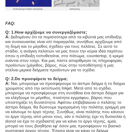
FAQ:
Q: 1.How αρχίζουμε να συνεργαζόμαστε;
Α:
Δεδομένου ότι τα περισσότερα από τα κιβώτιά μας επίδειξης
και συσκευασίας είναι επί παραγγελία, συνήθως αρχίζουμε από
τη δομή και το μέγεθος σχεδίου για τους πελάτες. Σε αυτό το
στάδιο, η ανάγκη πελατών να μας πουν την κύρια ιδέα περίπου
όπου η επίδειξη τοποθετείται, στο πάτωμα, countertop, ή κρεμά
ενάντια στον τοίχο. Και μας πέστε απαρίθμησε τις πληροφορίες
προϊόντων (μέγεθος, βάρος, πώς στην τοποθέτηση) ή μας
στέλνει μερικά δείγματα προϊόντων για το σχέδιο.
Q: 2.Do προσφέρετε το δείγμα;
Α:
Ναι, μπορούμε να προσφέρουμε το άσπρο δείγμα ή το δείγμα
χρώματος από την εκτύπωση Inkjet. Μετά από το σχέδιο,
μπορούμε να προσφέρουμε στη συνήθεια ένα άσπρο δείγμα για
να ελέγξουμε το μέγεθος, ποιότητα εγγράφου, βάρος-που
υποστηρίζει τη δυνατότητα. Αφότου επιβεβαιώνει ο πελάτης το
άσπρο δείγμα, θα δώσουμε τεμαχισμένη την πελάτης γραμμή για
να κάνουμε το έργο τέχνης. Συνήθως, είναι πελάτης που κάνουν
το έργο τέχνης από μόνοι τους, εάν ο πελάτης έχει τη δυσκολία ή
donot να έχει το σχεδιαστή για να κάνει το έργο τέχνης, εμείς
μπορεί να τους βοηθήσει εφ' όσον μας προσφέρουν το βασικό
συστατικό έργου τέχνης. Έπειτα είναι να κάνει το δείγμα