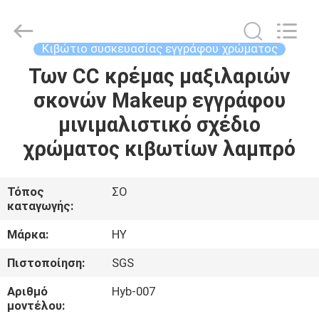
χρώματος
πάχους
1mm
supplier.
Copyright
Κιβώτιο συσκευασίας εγγράφου χρώματος
©
2021
-
Των CC κρέμας μαξιλαριών
ΣΠΊΤΙ
2025
Dongguan
σκονών Makeup εγγράφου
Pei
Dew
Paper
ΠΡΟΪΌΝΤΑ
μινιμαλιστικό σχέδιο
Art&Crafts
Co.,
Ltd..
χρώματος κιβωτίων λαμπρό
All
Rights
ΣΧΕΤΙΚΆ
Reserved.
Developed
ΜΕ
by
Τόπος
ΣΟ
ECER
καταγωγής:
ΕΜΆΣ
Μάρκα:
HY
ΕΠΙΣΚΈΨΕΙΣ
Πιστοποίηση:
SGS
ΣΤΟ
Αριθμό
Hyb-007
ΕΡΓΟΣΤΆΣΙΟ
μοντέλου: