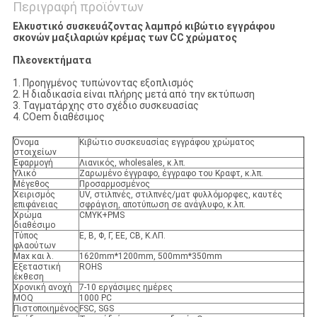
Περιγραφή προϊόντων
Ελκυστικό συσκευάζοντας λαμπρό κιβώτιο εγγράφου
σκονών μαξιλαριών κρέμας των CC χρώματος
Πλεονεκτήματα
1. Προηγμένος τυπώνοντας εξοπλισμός
2. Η διαδικασία είναι πλήρης μετά από την εκτύπωση
3. Ταγματάρχης στο σχέδιο συσκευασίας
4. COem διαθέσιμος
Όνομα
Κιβώτιο συσκευασίας εγγράφου χρώματος
στοιχείων
Εφαρμογή
Λιανικός, wholesales, κ.λπ.
Υλικό
Ζαρωμένο έγγραφο, έγγραφο του Κραφτ, κ.λπ.
Μέγεθος
Προσαρμοσμένος
Χειρισμός
UV, στιλπνές, στιλπνές/ματ φυλλόμορφες, καυτές
επιφάνειας
σφράγιση, αποτύπωση σε ανάγλυφο, κ.λπ.
Χρώμα
CMYK+PMS
διαθέσιμο
Τύπος
Ε, Β, Φ, Γ, EE, CB, Κ.ΛΠ.
φλαούτων
Max και λ.
1620mm*1200mm, 500mm*350mm
Εξεταστική
ROHS
έκθεση
Χρονική ανοχή
7-10 εργάσιμες ημέρες
MOQ
1000 PC
Πιστοποιημένος
FSC, SGS