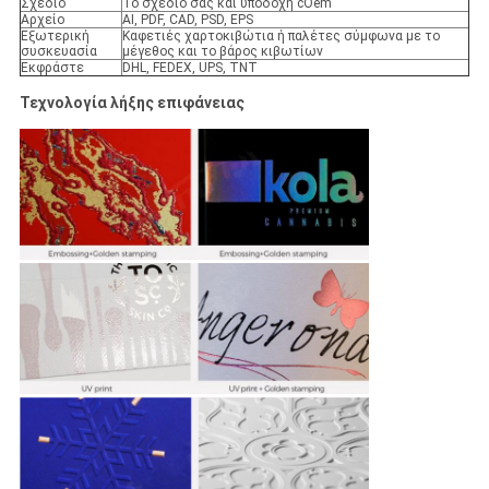
Σχέδιο
Το σχέδιό σας και υποδοχή cOem
Αρχείο
AI, PDF, CAD, PSD, EPS
Εξωτερική
Καφετιές χαρτοκιβώτια ή παλέτες σύμφωνα με το
συσκευασία
μέγεθος και το βάρος κιβωτίων
Εκφράστε
DHL, FEDEX, UPS, TNT
Τεχνολογία λήξης επιφάνειας