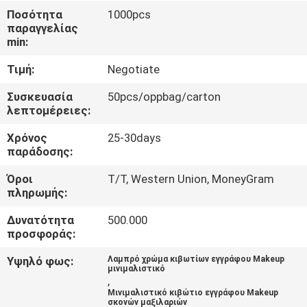
Ποσότητα
1000pcs
παραγγελίας
ΈΛΕΓΧΟΣ
min:
ΠΟΙΌΤΗΤΑΣ
Τιμή:
Negotiate
ΕΠΙΚΟΙΝΩΝΉΣΤΕ
Συσκευασία
50pcs/oppbag/carton
λεπτομέρειες:
ΜΑΖΊ
Χρόνος
25-30days
ΜΑΣ
παράδοσης:
Όροι
T/T, Western Union, MoneyGram
ΕΙΔΉΣΕΙΣ
πληρωμής:
Δυνατότητα
500.000
ΖΗΤΉΣΤΕ
προσφοράς:
ΜΙΑ
Υψηλό φως:
Λαμπρό χρώμα κιβωτίων εγγράφου Makeup
μινιμαλιστικό
ΠΡΟΣΦΟΡΆ
,
Μινιμαλιστικό κιβώτιο εγγράφου Makeup
σκονών μαξιλαριών