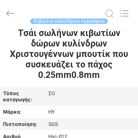
Gift
Packaging
Co.,Ltd.
All
Rights
Κιβώτιο κυλίνδρων εγγράφου
Reserved.
Developed
Τσάι σωλήνων κιβωτίων
ΣΠΊΤΙ
by
ECER
δώρων κυλίνδρων
ΠΡΟΪΌΝΤΑ
Χριστουγέννων μπουτίκ που
συσκευάζει το πάχος
ΣΧΕΤΙΚΆ
0.25mm0.8mm
ΜΕ
ΕΜΆΣ
Τόπος
ΣΟ
καταγωγής:
ΕΠΙΣΚΈΨΕΙΣ
Μάρκα:
HY
ΣΤΟ
Πιστοποίηση:
SGS
ΕΡΓΟΣΤΆΣΙΟ
Αριθμό
Hyc-012