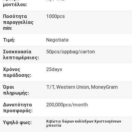
μοντέλου:
ΈΛΕΓΧΟΣ
Ποσότητα
1000pcs
παραγγελίας
ΠΟΙΌΤΗΤΑΣ
min:
Τιμή:
Negotiate
ΕΠΙΚΟΙΝΩΝΉΣΤΕ
ΜΑΖΊ
Συσκευασία
50pcs/oppbag/carton
λεπτομέρειες:
ΜΑΣ
Χρόνος
25days
παράδοσης:
ΕΙΔΉΣΕΙΣ
Όροι
T/T, Western Union, MoneyGram
πληρωμής:
ΖΗΤΉΣΤΕ
Δυνατότητα
200,000pcs/month
ΜΙΑ
προσφοράς:
ΠΡΟΣΦΟΡΆ
Υψηλό φως:
Κιβώτιο δώρων κυλίνδρων Χριστουγέννων
μπουτίκ
,