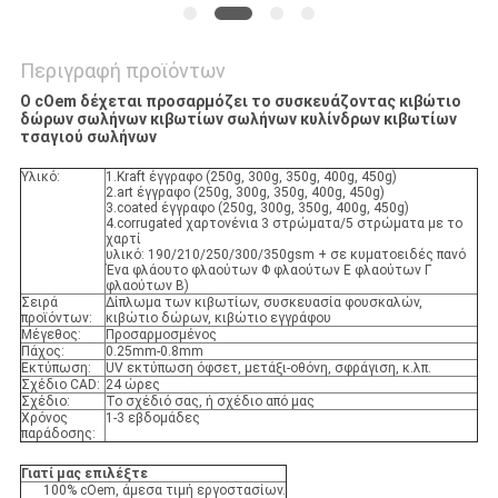
Περιγραφή προϊόντων
Ο cOem δέχεται προσαρμόζει το συσκευάζοντας κιβώτιο
δώρων σωλήνων κιβωτίων σωλήνων κυλίνδρων κιβωτίων
τσαγιού σωλήνων
Υλικό:
1.Kraft έγγραφο (250g, 300g, 350g, 400g, 450g)
2.art έγγραφο (250g, 300g, 350g, 400g, 450g)
3.coated έγγραφο (250g, 300g, 350g, 400g, 450g)
4.corrugated χαρτονένια 3 στρώματα/5 στρώματα με το
χαρτί
υλικό: 190/210/250/300/350gsm + σε κυματοειδές πανό
Ένα φλάουτο φλαούτων Φ φλαούτων Ε φλαούτων Γ
φλαούτων Β)
Σειρά
Δίπλωμα των κιβωτίων, συσκευασία φουσκαλών,
προϊόντων:
κιβώτιο δώρων, κιβώτιο εγγράφου
Μέγεθος:
Προσαρμοσμένος
Πάχος:
0.25mm-0.8mm
Εκτύπωση:
UV εκτύπωση όφσετ, μετάξι-οθόνη, σφράγιση, κ.λπ.
Σχέδιο CAD:
24 ώρες
Σχέδιο:
Το σχέδιό σας, ή σχέδιο από μας
Χρόνος
1-3 εβδομάδες
παράδοσης:
Γιατί μας επιλέξτε
100% cOem, άμεσα τιμή εργοστασίων.