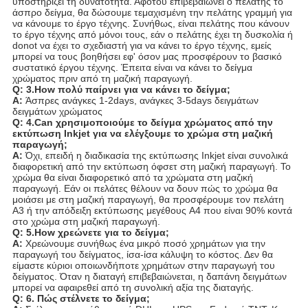
υποστηρίζει τη δυνατότητα. Αφότου επιβεβαιώνει ο πελάτης το
άσπρο δείγμα, θα δώσουμε τεμαχισμένη την πελάτης γραμμή για
να κάνουμε το έργο τέχνης. Συνήθως, είναι πελάτης που κάνουν
το έργο τέχνης από μόνοι τους, εάν ο πελάτης έχει τη δυσκολία ή
donot να έχει το σχεδιαστή για να κάνει το έργο τέχνης, εμείς
μπορεί να τους βοηθήσει εφ' όσον μας προσφέρουν το βασικό
συστατικό έργου τέχνης. Έπειτα είναι να κάνει το δείγμα
χρώματος πριν από τη μαζική παραγωγή.
Q: 3.How πολύ παίρνει για να κάνει το δείγμα;
Α:
Άσπρες ανάγκες 1-2days, ανάγκες 3-5days δειγμάτων
δειγμάτων χρώματος
Q: 4.Can χρησιμοποιούμε το δείγμα χρώματος από την
εκτύπωση Inkjet για να ελέγξουμε το χρώμα στη μαζική
παραγωγή;
Α:
Όχι, επειδή η διαδικασία της εκτύπωσης Inkjet είναι συνολικά
διαφορετική από την εκτύπωση όφσετ στη μαζική παραγωγή. Το
χρώμα θα είναι διαφορετικό από τα χρώματα στη μαζική
παραγωγή. Εάν οι πελάτες θέλουν να δουν πώς το χρώμα θα
μοιάσει με στη μαζική παραγωγή, θα προσφέρουμε τον πελάτη
A3 ή την απόδειξη εκτύπωσης μεγέθους A4 που είναι 90% κοντά
στο χρώμα στη μαζική παραγωγή.
Q: 5.How χρεώνετε για το δείγμα;
Α:
Χρεώνουμε συνήθως ένα μικρό ποσό χρημάτων για την
παραγωγή του δείγματος, ίσα-ίσα κάλυψη το κόστος. Δεν θα
είμαστε κύριοι οποιωνδήποτε χρημάτων στην παραγωγή του
δείγματος. Όταν η διαταγή επιβεβαιώνεται, η δαπάνη δειγμάτων
μπορεί να αφαιρεθεί από τη συνολική αξία της διαταγής.
Q: 6. Πώς στέλνετε το δείγμα;