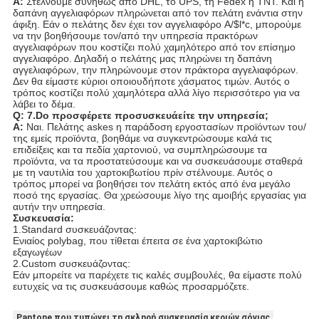
Α:
Στέλνουμε συνήθως από DHL, το UPS, τη Fedex ή TNT. Και η
δαπάνη αγγελιαφόρων πληρώνεται από τον πελάτη ενάντια στην
άφιξη. Εάν ο πελάτης δεν έχει τον αγγελιαφόρο A/$l*c, μπορούμε
να την βοηθήσουμε τον/από την υπηρεσία πρακτόρων
αγγελιαφόρων που κοστίζει πολύ χαμηλότερο από τον επίσημο
αγγελιαφόρο. Δηλαδή ο πελάτης μας πληρώνει τη δαπάνη
αγγελιαφόρων, την πληρώνουμε στον πράκτορα αγγελιαφόρων.
Δεν θα είμαστε κύριοι οποιουδήποτε χάσματος τιμών. Αυτός ο
τρόπος κοστίζει πολύ χαμηλότερα αλλά λίγο περισσότερο για να
λάβει το δέμα.
Q: 7.Do προσφέρετε προσυσκευάείτε την υπηρεσία;
Α:
Ναι. Πελάτης askes η παράδοση εργοστασίων προϊόντων του/
της εμείς προϊόντα, βοηθάμε να συγκεντρώσουμε καλά τις
επιδείξεις και τα πεδία χαρτονιού, να συμπληρώσουμε τα
προϊόντα, να τα προστατεύσουμε και να συσκευάσουμε σταθερά
με τη ναυτιλία του χαρτοκιβωτίου πρίν στέλνουμε. Αυτός ο
τρόπος μπορεί να βοηθήσει τον πελάτη εκτός από ένα μεγάλο
ποσό της εργασίας. Θα χρεώσουμε λίγο της αμοιβής εργασίας για
αυτήν την υπηρεσία.
Συσκευασία:
1.Standard συσκευάζοντας:
Ενιαίος polybag, που τίθεται έπειτα σε ένα χαρτοκιβώτιο
εξαγωγέων
2.Custom συσκευάζοντας:
Εάν μπορείτε να παρέχετε τις καλές συμβουλές, θα είμαστε πολύ
ευτυχείς να τις συσκευάσουμε καθώς προσαρμόζετε.
Pantone που τυπώνει τη σκληρή συσκευασία κεριών σόγιας