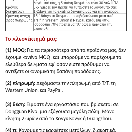
λογότυπό σας, η δαπάνη δειγμάτων είναι 30 Δολ ΗΠΑ
Χρόνος
3-5 ημέρες εάν πρέπει να τυπώσετε το λογότυπό σας
δειγμάτων
1-2days για τα exsiting δείγματά μας για την αναφορά
Χρονική ανοχή
15-18days το δείγμα που επιβεβαιώνεται μετά από
Όρος πληρωμής
T/T ή η Western Union ή Paypal, κατάθεση 40%,
ισορροπία 70% πρέπει να πληρωθεί πριν από την
αποστολή.
Το πλεονέκτημά μας:
(1) MOQ:
Για τα περισσότερα από τα προϊόντα μας, δεν
έχουμε κανένα MOQ, και μπορούμε να παρέχουμε τα
ελεύθερα δείγματα εφ' όσον είστε πρόθυμοι να
αντέξετε οικονομικά τη δαπάνη παράδοσης.
(2) πληρωμή:
Δεχόμαστε την πληρωμή από T/T, τη
Western Union, και PayPal.
(3) θέση:
Είμαστε ένα εργοστάσιο που βρίσκεται σε
Dongguan Κίνα, μια εξάγουσα μεγάλη πόλη. Μόνο
κίνηση 2 ωρών από το Χονγκ Κονγκ ή Guangzhou.
(4) τι:
Κάνουμε τις καρφίτσες μετάλλων, διακριτικά,