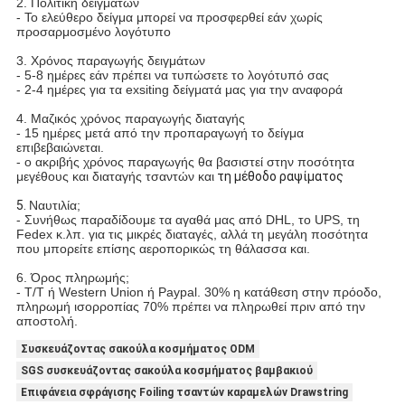
2. Πολιτική δειγμάτων
- Το ελεύθερο δείγμα μπορεί να προσφερθεί εάν χωρίς
προσαρμοσμένο λογότυπο
3. Χρόνος παραγωγής δειγμάτων
- 5-8 ημέρες εάν πρέπει να τυπώσετε το λογότυπό σας
- 2-4 ημέρες για τα exsiting δείγματά μας για την αναφορά
4. Μαζικός χρόνος παραγωγής διαταγής
- 15 ημέρες μετά από την προπαραγωγή το δείγμα
επιβεβαιώνεται.
- ο ακριβής χρόνος παραγωγής θα βασιστεί στην ποσότητα
μεγέθους και διαταγής τσαντών και
τη μέθοδο ραψίματος
5.
Ναυτιλία;
- Συνήθως παραδίδουμε τα αγαθά μας από DHL, το UPS, τη
Fedex κ.λπ. για τις μικρές διαταγές, αλλά τη μεγάλη ποσότητα
που μπορείτε επίσης αεροπορικώς τη θάλασσα και.
6. Όρος πληρωμής;
- T/T ή Western Union ή Paypal. 30% η κατάθεση στην πρόοδο,
πληρωμή ισορροπίας 70% πρέπει να πληρωθεί πριν από την
αποστολή.
Συσκευάζοντας σακούλα κοσμήματος ODM
SGS συσκευάζοντας σακούλα κοσμήματος βαμβακιού
Επιφάνεια σφράγισης Foiling τσαντών καραμελών Drawstring