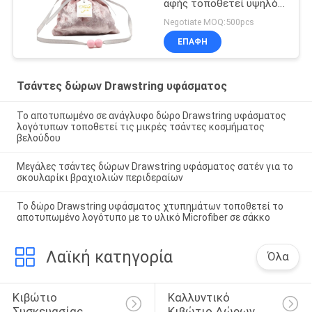
αφής τοποθετεί υψηλό
σε σάκκο - υλικό
Negotiate MOQ:500pcs
ποιοτικού βελούδου με
ΕΠΑΦΉ
την ετικέττα
χαιρετισμού
Τσάντες δώρων Drawstring υφάσματος
Το αποτυπωμένο σε ανάγλυφο δώρο Drawstring υφάσματος
λογότυπων τοποθετεί τις μικρές τσάντες κοσμήματος
βελούδου
Μεγάλες τσάντες δώρων Drawstring υφάσματος σατέν για το
σκουλαρίκι βραχιολιών περιδεραίων
Το δώρο Drawstring υφάσματος χτυπημάτων τοποθετεί το
αποτυπωμένο λογότυπο με το υλικό Microfiber σε σάκκο
Λαϊκή κατηγορία
Όλα
Κιβώτιο 
Καλλυντικό 
Συσκευασίας 
Κιβώτιο Δώρων