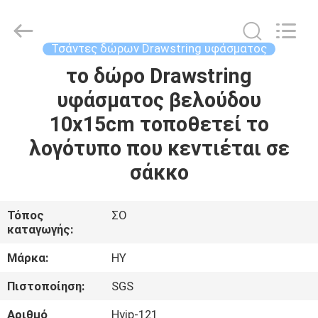
Hongyue
Gift
Packaging
Co.,Ltd.
All
Τσάντες δώρων Drawstring υφάσματος
Rights
Reserved.
Developed
το δώρο Drawstring
ΣΠΊΤΙ
by
ECER
υφάσματος βελούδου
ΠΡΟΪΌΝΤΑ
10x15cm τοποθετεί το
λογότυπο που κεντιέται σε
ΣΧΕΤΙΚΆ
σάκκο
ΜΕ
ΕΜΆΣ
Τόπος
ΣΟ
καταγωγής:
ΕΠΙΣΚΈΨΕΙΣ
Μάρκα:
HY
ΣΤΟ
Πιστοποίηση:
SGS
ΕΡΓΟΣΤΆΣΙΟ
Αριθμό
Hyjp-121