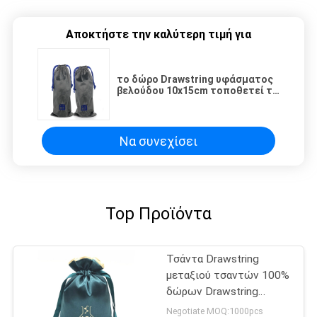
Αποκτήστε την καλύτερη τιμή για
το δώρο Drawstring υφάσματος
βελούδου 10x15cm τοποθετεί το
λογότυπο που κεντιέται σε
σάκκο
Να συνεχίσει
Top Προϊόντα
Τσάντα Drawstring
μεταξιού τσαντών 100%
δώρων Drawstring
υφάσματος ODM cOem
Negotiate MOQ:1000pcs