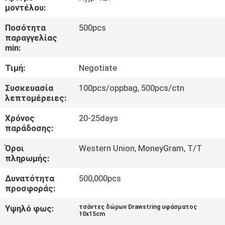
μοντέλου:
ΈΛΕΓΧΟΣ
Ποσότητα
500pcs
παραγγελίας
ΠΟΙΌΤΗΤΑΣ
min:
Τιμή:
Negotiate
ΕΠΙΚΟΙΝΩΝΉΣΤΕ
ΜΑΖΊ
Συσκευασία
100pcs/oppbag, 500pcs/ctn
λεπτομέρειες:
ΜΑΣ
Χρόνος
20-25days
παράδοσης:
ΕΙΔΉΣΕΙΣ
Όροι
Western Union, MoneyGram, T/T
πληρωμής:
ΖΗΤΉΣΤΕ
Δυνατότητα
500,000pcs
ΜΙΑ
προσφοράς:
ΠΡΟΣΦΟΡΆ
Υψηλό φως:
τσάντες δώρων Drawstring υφάσματος
10x15cm
,