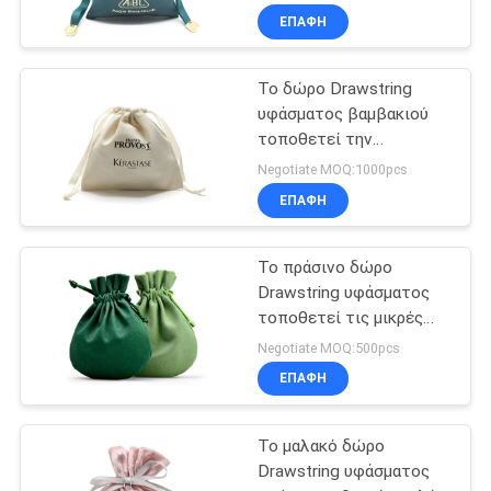
ΕΠΑΦΉ
Το δώρο Drawstring
υφάσματος βαμβακιού
τοποθετεί την
επιφάνεια σφράγισης
Negotiate MOQ:1000pcs
Foiling χρήσης
ΕΠΑΦΉ
καραμελών σε σάκκο
Το πράσινο δώρο
Drawstring υφάσματος
τοποθετεί τις μικρές
στρογγυλές τσάντες
Negotiate MOQ:500pcs
κοσμήματος βελούδου
ΕΠΑΦΉ
σε σάκκο
Το μαλακό δώρο
Drawstring υφάσματος