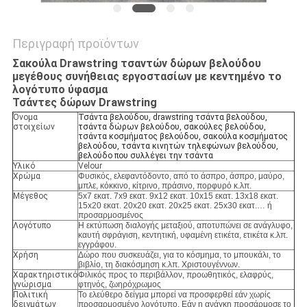
Περιγραφή προϊόντων
Σακούλα Drawstring τσαντών δώρων βελούδου
μεγέθους συνήθειας εργοστασίων με κεντημένο το
λογότυπο ύφασμα
Τσάντες δώρων Drawstring
Όνομα
Τσάντα βελούδου, drawstring τσάντα βελούδου,
στοιχείων
τσάντα δώρων βελούδου, σακούλες βελούδου,
τσάντα κοσμήματος βελούδου, σακούλα κοσμήματος
βελούδου, τσάντα κινητών τηλεφώνων βελούδου,
βελούδο που συλλέγει την τσάντα
Υλικό
Velour
Χρώμα
Φυσικός, ελεφαντόδοντο, από το άσπρο, άσπρο, μαύρο,
μπλε, κόκκινο, κίτρινο, πράσινο, πορφυρό κ.λπ.
Μέγεθος
5x7 εκατ. 7x9 εκατ. 9x12 εκατ. 10x15 εκατ. 13x18 εκατ.
15x20 εκατ. 20x20 εκατ. 20x25 εκατ. 25x30 εκατ.… ή
προσαρμοσμένος
Λογότυπο
Η εκτύπωση διαλογής μεταξιού, αποτυπώνει σε ανάγλυφο,
καυτή σφράγιση, κεντητική, υφαμένη ετικέτα, ετικέτα κ.λπ.
εγγράφου.
Χρήση
Δώρο που συσκευάζει, για το κόσμημα, το μπουκάλι, το
βιβλίο, τη διακόσμηση κ.λπ. Χριστουγέννων.
Χαρακτηριστικό
Φιλικός προς το περιβάλλον, προωθητικός, ελαφρύς,
γνώρισμα
φτηνός, ζωηρόχρωμος
Πολιτική
Το ελεύθερο δείγμα μπορεί να προσφερθεί εάν χωρίς
δειγμάτων
προσαρμοσμένο λογότυπο. Εάν η ανάγκη προσάρμοσε το